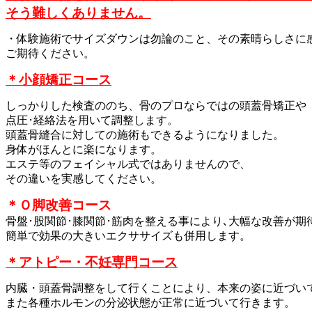
そう難しくありません。
・体験施術でサイズダウンは勿論のこと、その素晴らしさに
ご期待ください。
＊小顔矯正コース
しっかりした検査ののち、骨のプロならではの頭蓋骨矯正や
点圧･経絡法を用いて調整します。
頭蓋骨縫合に対しての施術もできるようになりました。
身体がほんとに楽になります。
エステ等のフェイシャル式ではありませんので、
その違いを実感してください。
＊Ｏ脚改善コース
骨盤･股関節･膝関節･筋肉を整える事により､大幅な改善が期
簡単で効果の大きいエクササイズも併用します。
＊アトピー・不妊専門コース
内臓・頭蓋骨調整をして行くことにより、本来の姿に近づい
また各種ホルモンの分泌状態が正常に近づいて行きます。