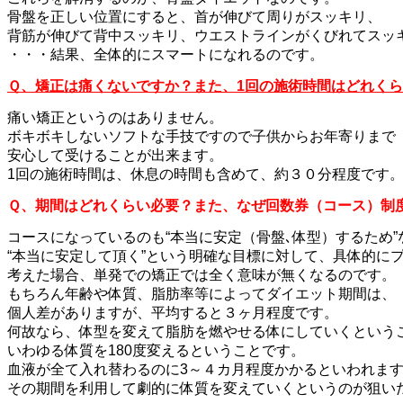
骨盤を正しい位置にすると、首が伸びて周りがスッキリ、
背筋が伸びて背中スッキリ、ウエストラインがくびれてスッ
・・・結果、全体的にスマートになれるのです。
Ｑ、矯正は痛くないですか？また、1回の施術時間はどれく
痛い矯正というのはありません。
ボキボキしないソフトな手技ですので子供からお年寄りまで
安心して受けることが出来ます。
1回の施術時間は、休息の時間も含めて、約３０分程度です
Ｑ、期間はどれくらい必要？また、なぜ回数券（コース）制
コースになっているのも“本当に安定（骨盤､体型）するため”
“本当に安定して頂く”という明確な目標に対して、
具体的に
考えた場合、単発での矯正では全く意味が無くなるのです。
もちろん年齢や体質、脂肪率等によってダイエット期間は、
個人差がありますが、平均すると３ヶ月程度です。
何故なら、体型を変えて脂肪を燃やせる体にしていくという
いわゆる体質を180度変えるということです。
血液が全て入れ替わるのに3～４カ月程度かかるといわれま
その期間を利用して劇的に体質を変えていくというのが狙い