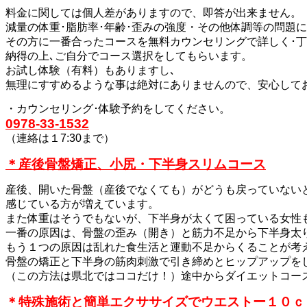
料金に関しては個人差がありますので、即答が出来ません。
減量の体重･脂肪率･年齢･歪みの強度・
その他体調等の問題に
その方に一番合ったコースを無料カウンセリングで詳しく･丁
納得の上､ご自分でコース選択をしてもらいます。
お試し体験（有料）もありますし､
無理にすすめるような事は絶対にありませんので、安心して
・カウンセリング･体験予約をしてください。
0978-33-1532
（連絡は１7:30まで）
＊産後骨盤矯正、小尻・下半身スリムコース
産後、開いた骨盤（産後でなくても）がどうも戻っていない
感じている方が増えています。
また体重はそうでもないが、下半身が太くて困っている女性
一番の原因は、骨盤の歪み（開き）と筋力不足から下半身太
もう１つの原因は乱れた食生活と運動不足からくることが考
骨盤の矯正と下半身の筋肉刺激で引き締めとヒップアップを
（この方法は県北ではココだけ！）途中からダイエットコー
＊特殊施術と簡単エクササイズでウエストー１０ｃ