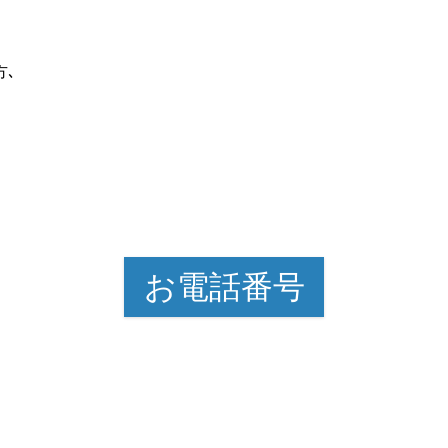
方､
お電話番号