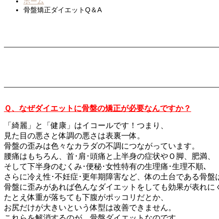
ホーム
骨盤矯正ダイエットQ＆A
Ｑ、なぜダイエットに骨盤の矯正が必要なんですか？
「綺麗」と「健康」はイコールです！つまり、
見た目の悪さと体調の悪さは表裏一体。
骨盤の歪みは色々なカラダの不調につながっています。
腰痛はもちろん、首･肩･頭痛と上半身の症状やＯ脚、肥満、
そして下半身のむくみ･便秘･女性特有の生理痛･生理不順､
さらに冷え性･不妊症･更年期障害など、体の土台である骨盤
骨盤に歪みがあれば色んなダイエットをしても効果が表れに
たとえ体重が落ちても下腹がポッコリだとか、
お尻だけが大きいという体型は改善できません。
これらを解消するのが、骨盤ダイエットなのです。