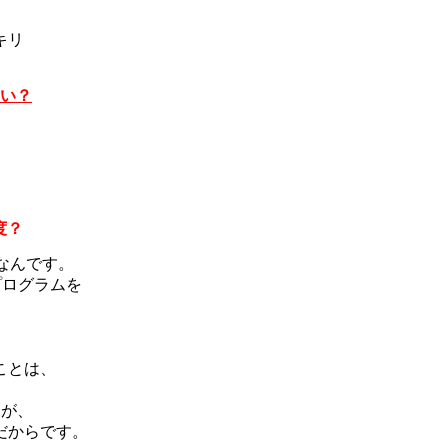
キリ
らい？
。
度？
なんです。
プログラムを
ことは、
すが、
だからです。