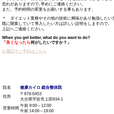
恐れがありますので､早めにご連絡ください。
また、予約時間の変更をお願いする事もあります。
＊ ダイエット業務やその他の技術に興味があり勉強したい
既に開業していて導入したい方は詳しい説明をしますので､
上記へご連絡ください｡
When you get better, what do you want to do?
「
良くなったら
何がしたいですか？」
お電話でご予約はこちら
院名
健康カイロ 総合整体院
〒879-0453
住所
大分県宇佐市上田934-1
午前 9:00～12:00
営業時間
午前 14:00～19:00