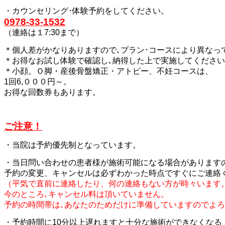
・カウンセリング･体験予約をしてください。
0978-33-1532
（連絡は１7:30まで）
＊個人差がかなりありますので､プラン･コースにより異なっ
＊お得なお試し体験で確認し､納得した上で実施してくださ
＊小顔。Ｏ脚・産後骨盤矯正・アトピー、不妊コースは、
1回6,０００円～。
お得な回数券もあります。
ご注意！
・当院は予約優先制となっています。
・当日問い合わせの患者様が施術可能になる場合があります
予約の変更、キャンセルは必ずわかった時点ですぐにご連絡
（平気で直前に連絡したり、何の連絡もない方が時々います
今のところ､キャンセル料は頂いていません。
予約の時間帯は､あなたのためだけに準備しています
のでよろ
・予約時間に10分以上遅れますと十分な施術ができなくなる