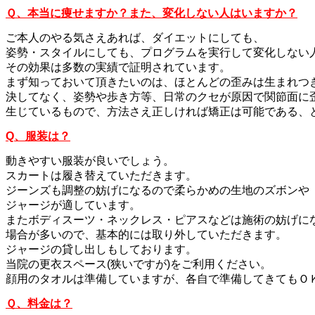
Ｑ、本当に痩せますか？また、変化しない人はいますか？
ご本人のやる気さえあれば、ダイエットにしても、
姿勢・スタイルにしても、プログラムを実行して変化しない
その効果は多数の実績で証明されています。
まず知っておいて頂きたいのは、ほとんどの歪みは生まれつ
決してなく、姿勢や歩き方等、日常のクセが原因で関節面に
生じているもので、方法さえ正しければ矯正は可能である、
Q、服装は？
動きやすい服装が良いでしょう。
スカートは履き替えていただきます。
ジーンズも調整の妨げになるので柔らかめの生地のズボンや
ジャージが適しています。
またボディスーツ・ネックレス・ピアスなどは施術の妨げに
場合が多いので、基本的には取り外していただきます。
ジャージの貸し出しもしております。
当院の更衣スペース(狭いですが)をご利用ください。
顔用のタオルは準備していますが、各自で準備してきてもＯ
Ｑ、料金は？