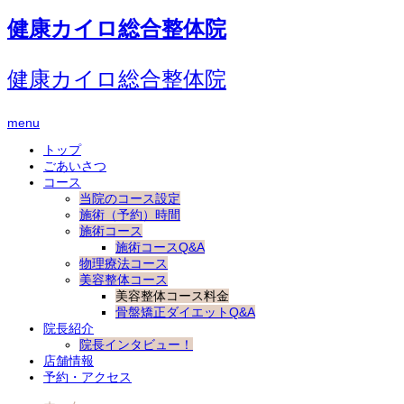
健康カイロ総合整体院
健康カイロ総合整体院
menu
トップ
ごあいさつ
コース
当院のコース設定
施術（予約）時間
施術コース
施術コースQ&A
物理療法コース
美容整体コース
美容整体コース料金
骨盤矯正ダイエットQ&A
院長紹介
院長インタビュー！
店舗情報
予約・アクセス